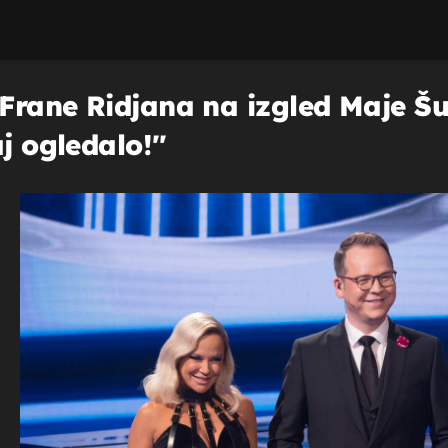
rane Ridjana na izgled Maje Šupu
j ogledalo!''