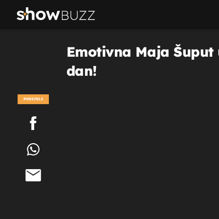
Emotivna Maja Šuput u
dan!
PODIJELI
POGLEDAJ