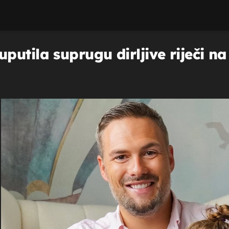
putila suprugu dirljive riječi n