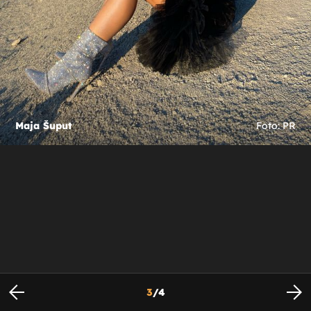
Maja Šuput
Foto: PR
3
/
4