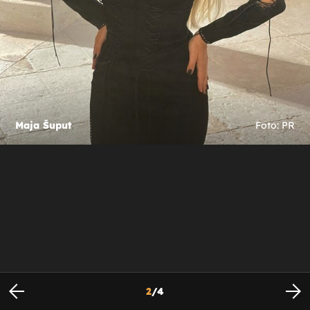
Maja Šuput
Foto: PR
2
/
4