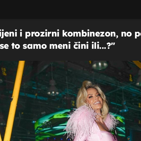
ijeni i prozirni kombinezon, no 
se to samo meni čini ili...?"