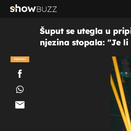
Šuput se utegla u prip
njezina stopala: "Je li 
PODIJELI
POGLEDAJ