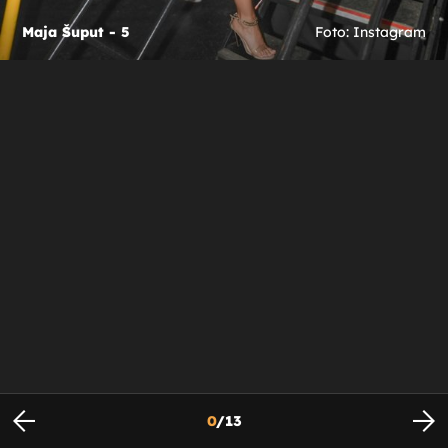
Maja Šuput - 5
Foto: Instagram
0
/
13