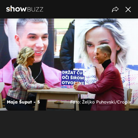
Maja Šuput - 5
Foto: Željko Puhovski/Cropix