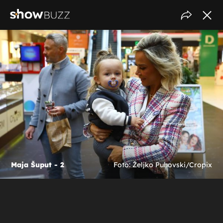
Maja Šuput - 2
Foto: Željko Puhovski/Cropix