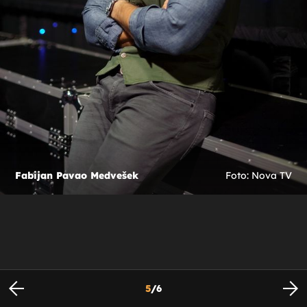
Fabijan Pavao Medvešek
Foto: Nova TV
5
/
6