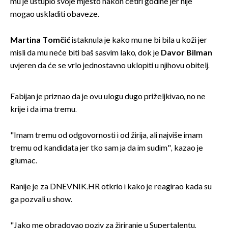
mu je ustupio svoje mjesto nakon četiri godine jer nije
mogao uskladiti obaveze.
Martina Tomčić
istaknula je kako mu ne bi bila u koži jer
misli da mu neće biti baš sasvim lako, dok je
Davor Bilman
uvjeren da će se vrlo jednostavno uklopiti u njihovu obitelj.
Fabijan je priznao da je ovu ulogu dugo priželjkivao, no ne
krije i da ima tremu.
"Imam tremu od odgovornosti i od žirija, ali najviše imam
tremu od kandidata jer tko sam ja da im sudim", kazao je
glumac.
Ranije je za DNEVNIK.HR otkrio i kako je reagirao kada su
ga pozvali u show.
"Jako me obradovao poziv za žiriranje u Supertalentu.