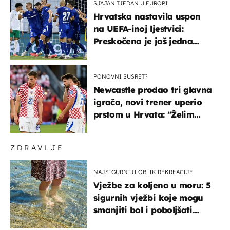
SJAJAN TJEDAN U EUROPI
Hrvatska nastavila uspon
na UEFA-inoj ljestvici:
Preskočena je još jedna
država
PONOVNI SUSRET?
Newcastle prodao tri glavna
igrača, novi trener uperio
prstom u Hrvata: "Želim
njega!"
ZDRAVLJE
NAJSIGURNIJI OBLIK REKREACIJE
Vježbe za koljeno u moru: 5
sigurnih vježbi koje mogu
smanjiti bol i poboljšati
pokretljivost