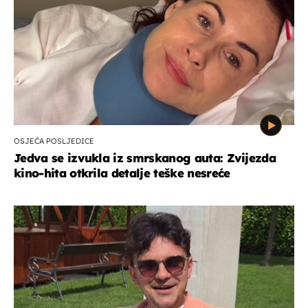
OSJEĆA POSLJEDICE
Jedva se izvukla iz smrskanog auta: Zvijezda
kino-hita otkrila detalje teške nesreće