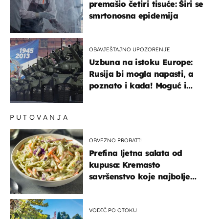
premašio četiri tisuće: Širi se
smrtonosna epidemija
OBAVJEŠTAJNO UPOZORENJE
Uzbuna na istoku Europe:
Rusija bi mogla napasti, a
poznato i kada! Moguć i
kopneni upad u članicu
NATO-a
PUTOVANJA
OBVEZNO PROBATI!
Prefina ljetna salata od
kupusa: Kremasto
savršenstvo koje najbolje
paše uz pečeno meso
VODIČ PO OTOKU