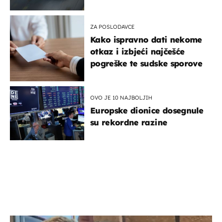
ZA POSLODAVCE
Kako ispravno dati nekome
otkaz i izbjeći najčešće
pogreške te sudske sporove
OVO JE 10 NAJBOLJIH
Europske dionice dosegnule
su rekordne razine