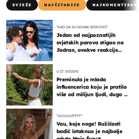
SVJEŽE
NAJČITANIJE
NAJKOMENTIRAN
"KAO DA SU NOVAK ĐOKOVIĆ"
Jedan od najpoznatijih
svjetskih parova stigao na
Jadran, ovakve reakcije
vjerojatno nisu očekivali
U 27. GODINI
Preminula je mlada
influencerica koju je pratilo
više od milijun ljudi, dugo se
borila s opakom bolešću
"UUUUUUFFFF"
Vau, koje noge! Ružičasti
badić istaknuo je najbolje
adute Maje Šuput