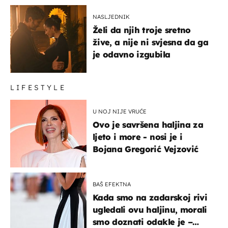
NASLJEDNIK
Želi da njih troje sretno
žive, a nije ni svjesna da ga
je odavno izgubila
LIFESTYLE
U NOJ NIJE VRUĆE
Ovo je savršena haljina za
ljeto i more - nosi je i
Bojana Gregorić Vejzović
BAŠ EFEKTNA
Kada smo na zadarskoj rivi
ugledali ovu haljinu, morali
smo doznati odakle je –