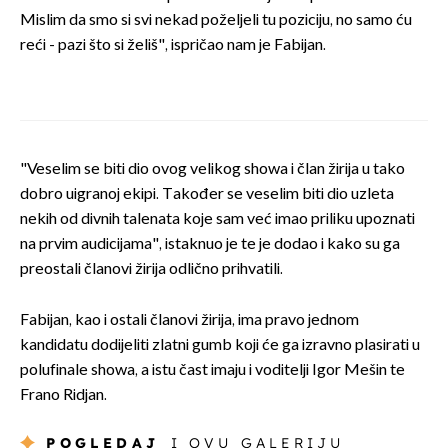
Mislim da smo si svi nekad poželjeli tu poziciju, no samo ću
reći - pazi što si želiš", ispričao nam je Fabijan.
"Veselim se biti dio ovog velikog showa i član žirija u tako
dobro uigranoj ekipi. Također se veselim biti dio uzleta
nekih od divnih talenata koje sam već imao priliku upoznati
na prvim audicijama", istaknuo je te je dodao i kako su ga
preostali članovi žirija odlično prihvatili.
Fabijan, kao i ostali članovi žirija, ima pravo jednom
kandidatu dodijeliti zlatni gumb koji će ga izravno plasirati u
polufinale showa, a istu čast imaju i voditelji Igor Mešin te
Frano Ridjan.
POGLEDAJ
I OVU GALERIJU