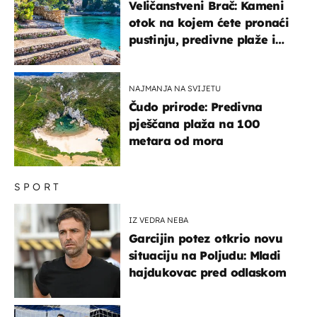
Veličanstveni Brač: Kameni
otok na kojem ćete pronaći
pustinju, predivne plaže i
uzbudljivu hranu
NAJMANJA NA SVIJETU
Čudo prirode: Predivna
pješčana plaža na 100
metara od mora
SPORT
IZ VEDRA NEBA
Garcijin potez otkrio novu
situaciju na Poljudu: Mladi
hajdukovac pred odlaskom