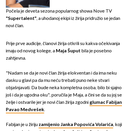
zaslužan je jedan poznati
Hrvat
Počela je deveta sezona popularnog showa Nove TV
"Supertalent"
, a uhodanoj ekipi iz žirija pridružio se jedan
novi član.
Prije prve audicije, članovi žirija otkrili su kakva očekivanja
imaju od novog kolege, a
Maja Šuput
bila je posebno
zahtjevna.
"Nadam se da je novi član žirija elokventan i da ima neku
dasku u glavi pa da mu neću trebati puno neke stvari
objašnjavati. Da bude neka kompletna osoba, bilo bi sjajno
još i da je ugodna oku", poručila je Maja, a čini se da su joj se
želje i ostvarile jer je novi član žirija zgodni
glumac Fabijan
Pavao Medvešek
.
Fabijan je u žiriju
zamijenio Janka Popovića Volarića
, koji