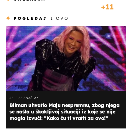
11
POGLEDAJ
I OVO
JE LI SE SNAŠLA?
Bilman uhvatio Maju nespremnu, zbog njega
se našla u škakljivoj situaciji iz koje se nije
mogla izvući: "Kako ću ti vratit za ovo!"