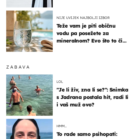
košta samo 18 eura
NIJE UVIJEK NAJBOLJI IZBOR
Teže vam je piti običnu
vodu pa posežete za
mineralnom? Evo što to čini
organizmu
ZABAVA
LOL
"Je li živ, zna li se?": Snimka
s Jadrana postala hit, radi li
i vaš muž ovo?
HMM…
To rade samo psihopati: