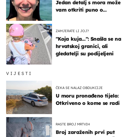
Jedan detalj s mora može
vam otkriti puno o
prijateljima
ZAMJERATE LI JOJ?
"Koja kuja…": Snašla se na
hrvatskoj granici, ali
gledatelji su podijeljeni
VIJESTI
ČEKA SE NALAZ OBDUKCIJE
U moru pronađeno tijelo:
Otkriveno o kome se radi
RASTE BROJ MRTVIH
Broj zaraženih prvi put