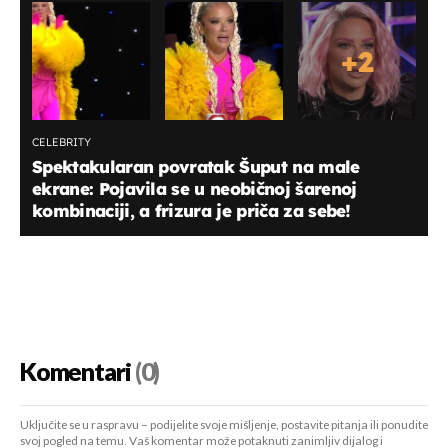
+
2
CELEBRITY
Spektakularan povratak Šuput na male
ekrane: Pojavila se u neobičnoj šarenoj
kombinaciji, a frizura je priča za sebe!
Komentari
(0)
Uključite se u raspravu – podijelite svoje mišljenje, postavite pitanja ili ponudite
svoj pogled na temu. Vaš komentar može potaknuti zanimljiv dijalog i