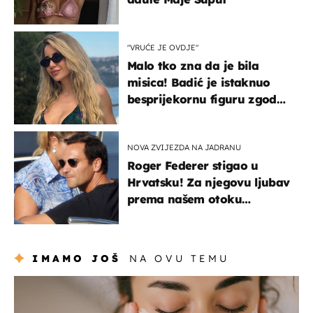
"VRUĆE JE OVDJE"
Malo tko zna da je bila
misica! Badić je istaknuo
besprijekornu figuru zgodne
voditeljice
NOVA ZVIJEZDA NA JADRANU
Roger Federer stigao u
Hrvatsku! Za njegovu ljubav
prema našem otoku
zaslužan je jedan poznati
Hrvat
IMAMO JOŠ
NA OVU TEMU
moda & ljepota