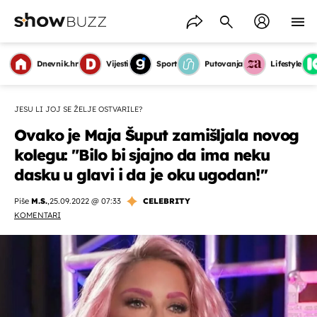
Dnevnik.hr
Vijesti
Sport
Putovanja
Lifestyle
JESU LI JOJ SE ŽELJE OSTVARILE?
Ovako je Maja Šuput zamišljala novog
kolegu: "Bilo bi sjajno da ima neku
dasku u glavi i da je oku ugodan!''
Piše
M.S.
,
25.09.2022 @ 07:33
CELEBRITY
KOMENTARI
OMOGUĆI OBAVIJESTI