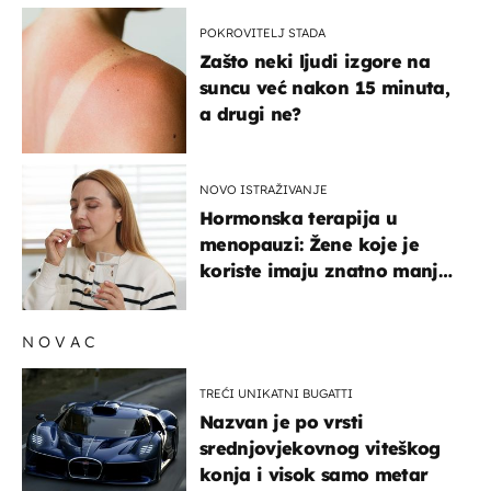
POKROVITELJ STADA
Zašto neki ljudi izgore na
suncu već nakon 15 minuta,
a drugi ne?
NOVO ISTRAŽIVANJE
Hormonska terapija u
menopauzi: Žene koje je
koriste imaju znatno manji
rizik od ovoga
NOVAC
TREĆI UNIKATNI BUGATTI
Nazvan je po vrsti
srednjovjekovnog viteškog
konja i visok samo metar