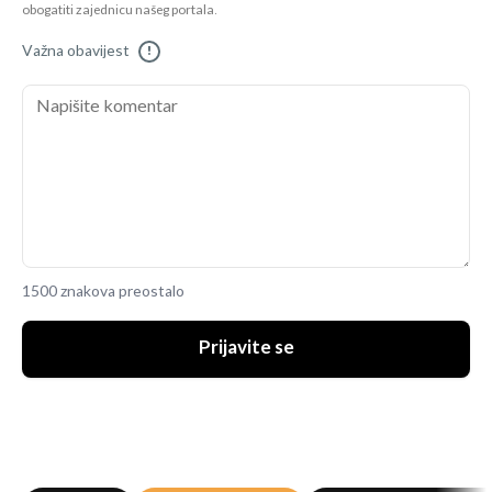
obogatiti zajednicu našeg portala.
Važna obavijest
!
1500 znakova preostalo
Prijavite se