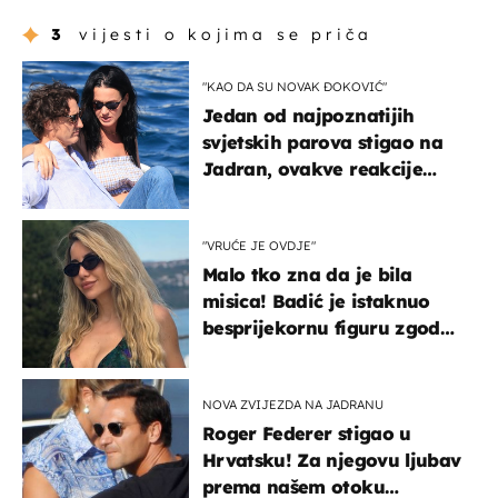
3
vijesti o kojima se priča
"KAO DA SU NOVAK ĐOKOVIĆ"
Jedan od najpoznatijih
svjetskih parova stigao na
Jadran, ovakve reakcije
vjerojatno nisu očekivali
"VRUĆE JE OVDJE"
Malo tko zna da je bila
misica! Badić je istaknuo
besprijekornu figuru zgodne
voditeljice
NOVA ZVIJEZDA NA JADRANU
Roger Federer stigao u
Hrvatsku! Za njegovu ljubav
prema našem otoku