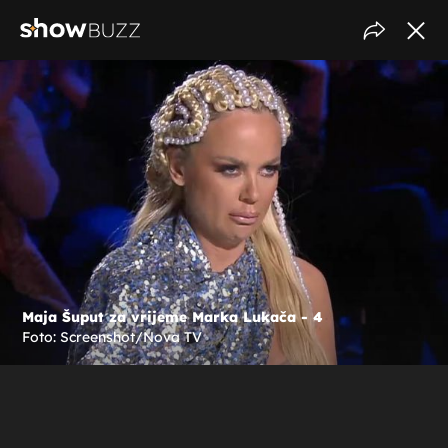
Maja Šuput za vrijeme Marka Lukača - 4
Foto: Screenshot/Nova TV