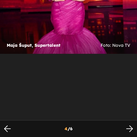
Maja Šuput, Supertalent
Foto: Nova TV
4
/
6