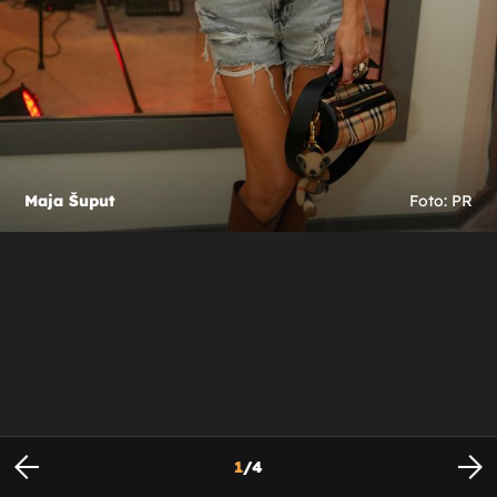
Maja Šuput
Foto: PR
1
/
4