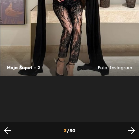
Maja Šuput - 2
Foto: Instagram
3
/
30