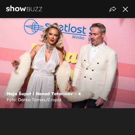
Maja Šuput i Nenad Tatarinov - 4
Foto: Darko Tomas/Cropix