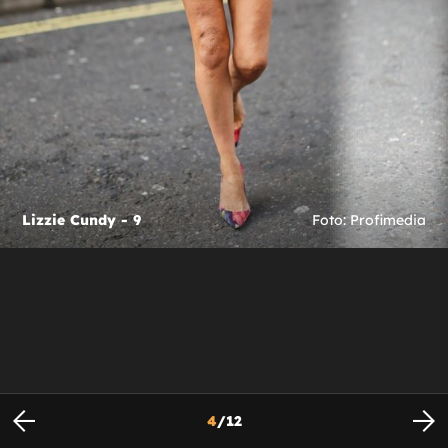
Lizzie Cundy - 9
Foto: Profimedia
4
/
12