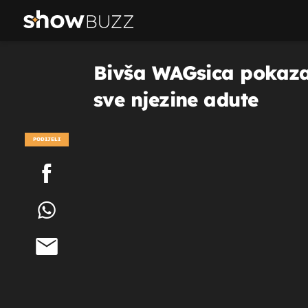
Bivša WAGsica pokazala
sve njezine adute
PODIJELI
POGLEDAJ