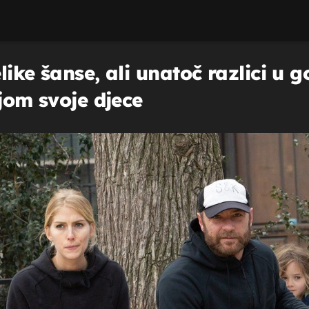
like šanse, ali unatoč razlici u
ljom svoje djece