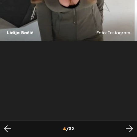
Lidija Bačić
Foto: Instagram
4
/
32