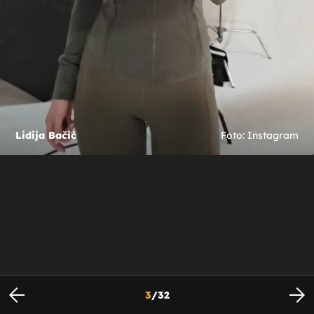
Lidija Bačić
Foto: Instagram
3
/
32