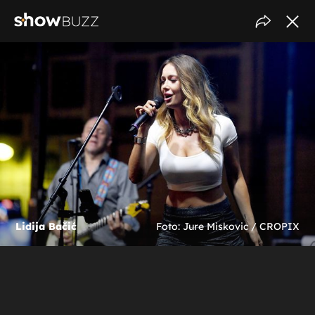
Lidija Bačić
Foto: Jure Miskovic / CROPIX