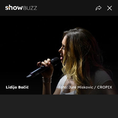
Lidija Bačić
Foto: Jure Miskovic / CROPIX