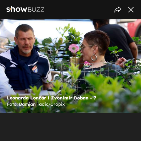
Leonarda Lončar i Zvonimir Boban - 7
Foto: Damjan Tadic/Cropix