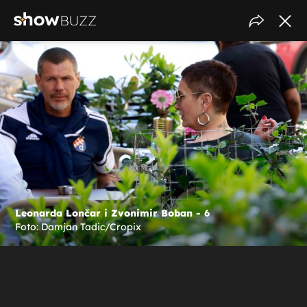
Leonarda Lončar i Zvonimir Boban - 6
Foto: Damjan Tadic/Cropix