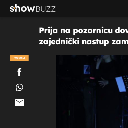
Prija na pozornicu dov
zajednički nastup zama
nas troje i mama"
PODIJELI
POGLEDAJ