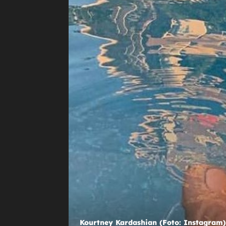
+
''MOZAK NA PAŠU''
Nina Badrić pobjegla je u pravi raj
Pohvalila se fotkama s egzotične
destinacije
Kourtney Kardashian (Foto: Instagram)
Kourtney Kardashian (Foto
Kourtney Kardashian (
Kourtney Kardash
Kourtn