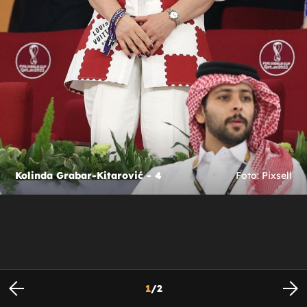
Kolinda Grabar-Kitarović - 4
Foto: Pixsell
1
/
2