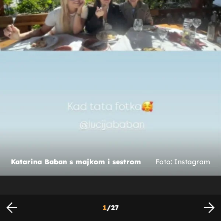
Katarina Baban s majkom i sestrom
Foto: Instagram
1
/
27