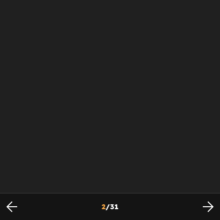
2
/
31