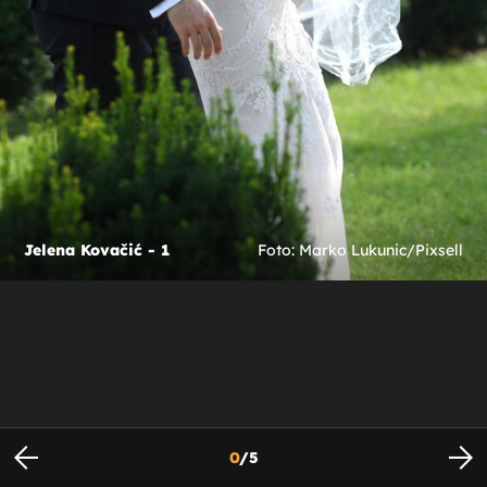
Jelena Kovačić - 1
Foto: Marko Lukunic/Pixsell
0
/
5