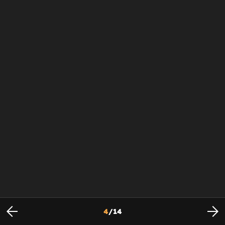
4
/
14