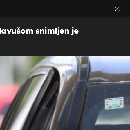
plavušom snimljen je