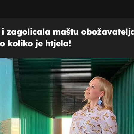
i zagolicala maštu obožavatelja,
 koliko je htjela!