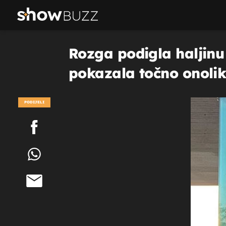
Rozga podigla haljinu 
pokazala točno onoliko
PODIJELI
POGLEDAJ