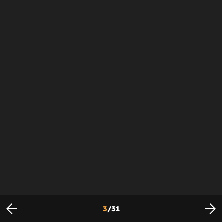
3
/
31