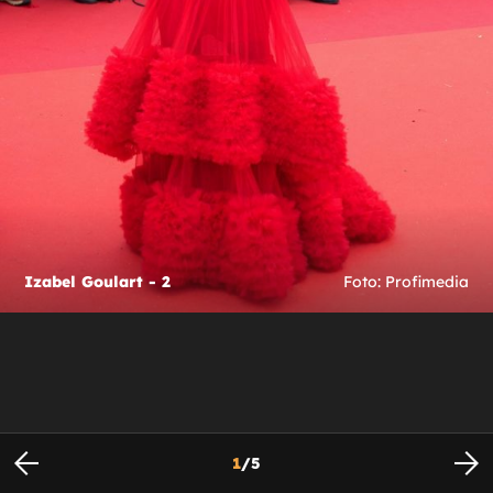
Izabel Goulart - 2
Foto: Profimedia
1
/
5