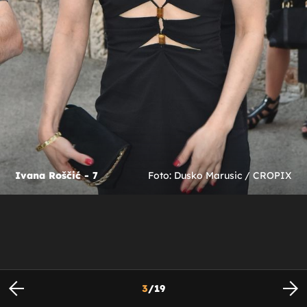
Ivana Roščić - 7
Foto: Dusko Marusic / CROPIX
3
/
19