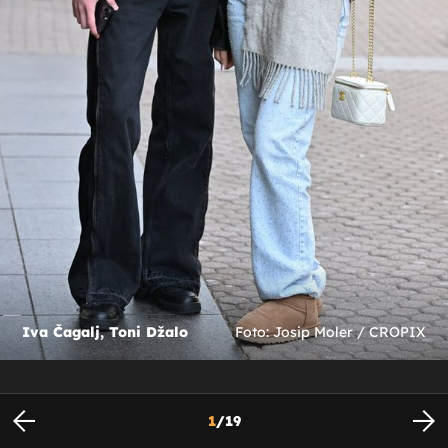
Iva Čagalj, Toni Džalo
Foto: Josip Moler / CROPIX
1
/
19