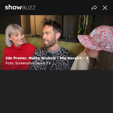
Ida Prester, Marko Grubnić i Mia Kovačić - 3
Foto: Screenshot/Nova TV