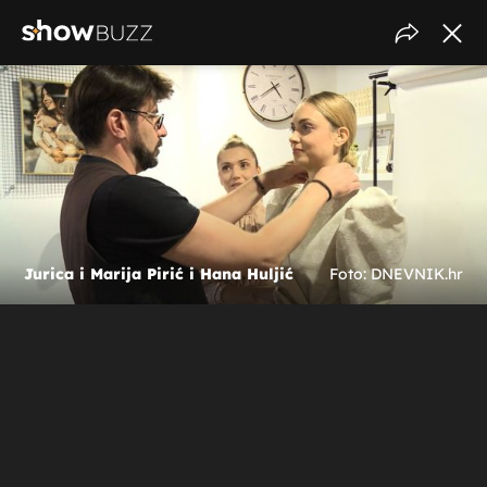
Jurica i Marija Pirić i Hana Huljić
Foto: DNEVNIK.hr