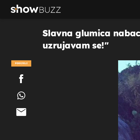
Slavna glumica nabaci
uzrujavam se!"
PODIJELI
POGLEDAJ