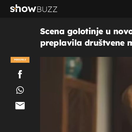
Scena golotinje u novo
preplavila društvene 
PODIJELI
POGLEDAJ