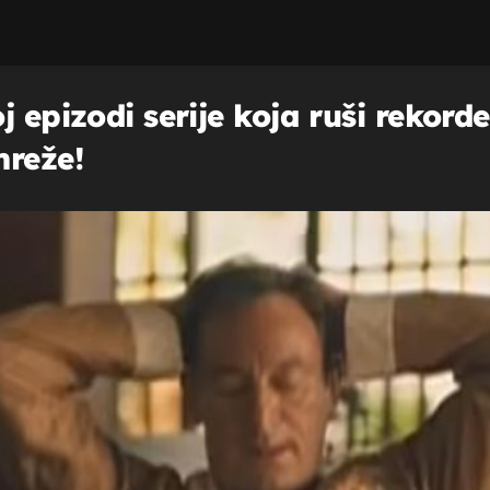
j epizodi serije koja ruši rekord
mreže!