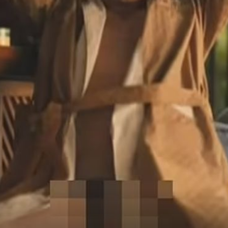
+
3
+
11
''EVO NAS OPET...''
avljaju
Goli prizori sina Arnolda
vas!
Schwarzeneggera zapanjili su gledatelj
''Opet ću ga morati gledati i idući tjedan