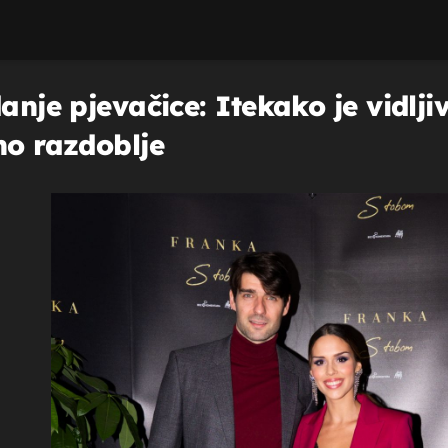
anje pjevačice: Itekako je vidlji
no razdoblje