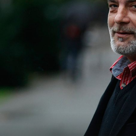
DALEKO OD KAMERA
ana iz
Bila je voditeljica naših najpoznatijih
loznog
emisija, a onda je nakon burnog raskid
cem
24 godine starijim glumcem nestala pr
noći!