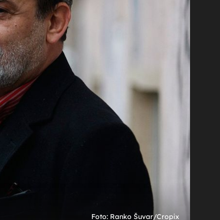
+
4
a s
eko
SAME NEVOLJE
Domaći glumac izgubio je sudski spor
protiv kćeri, prije nekoliko mjeseci osuđen
je i zbog prijetnji bivšoj supruzi
Foto: Ranko Šuvar/Cropix
Foto: Zeljko Tutnjevic/Cropix