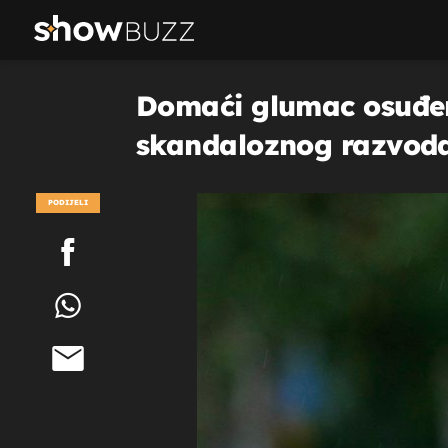
Domaći glumac osuđen 
skandaloznog razvoda 
PODIJELI
POGLEDAJ