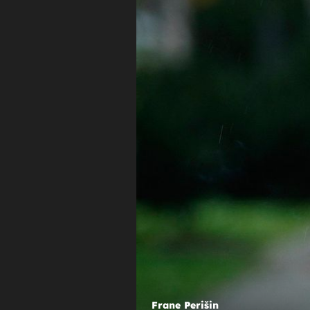
SJEĆATE SE NJE?
Nekadašnja zavodnica s malih ekr
javnosti se povukla nakon skanda
prekida s 24 godine starijim glum
Frane Perišin
Frane Perišin