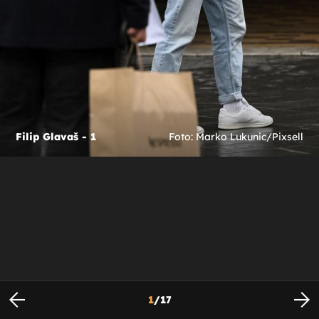
Filip Glavaš - 1
Foto: Marko Lukunic/Pixsell
1
/
17