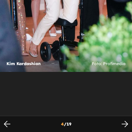
Kim Kardashian
Foto: Profimedia
4
/
19