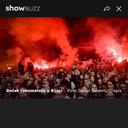
Doček rukometaša u Rijeci
Foto: Damir Skomrlj/Cropix