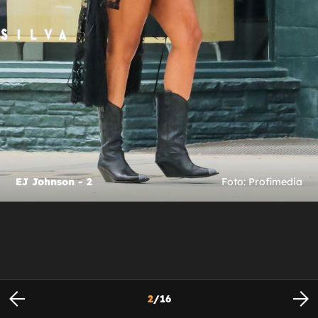
EJ Johnson - 2
Foto: Profimedia
2
/
16