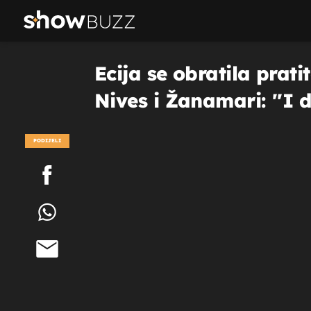
Ecija se obratila prati
Nives i Žanamari: ''I d
PODIJELI
POGLEDAJ