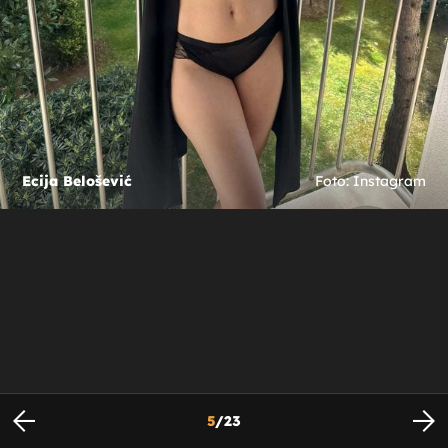
Ecija Belošević
Foto: Instagram
5
/
23