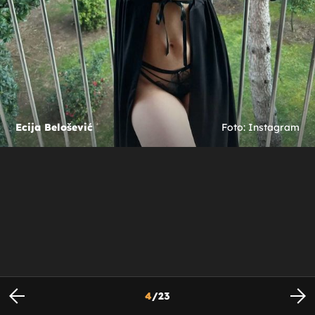
Ecija Belošević
Foto: Instagram
4
/
23